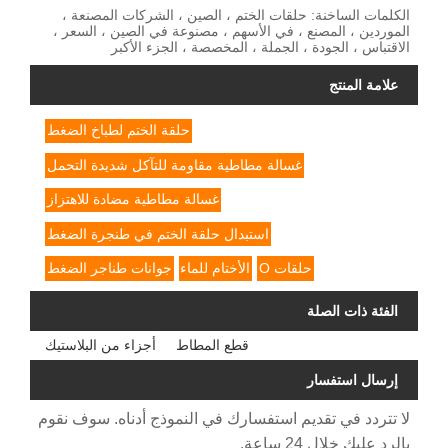
الكلمات الساخنة: حلقات الختم ، الصين ، الشركات المصنعة ،
الموردين ، المصنع ، في الأسهم ، مصنوعة في الصين ، السعر ،
الاقتباس ، الجودة ، الجملة ، المخصصة ، الجزء الأكبر
علامة المنتج
حلقة الختم لطباخ الضغط
غسالة مطاطية مقاومة للتآكل شديدة التحمل
غسالة مطاطية مضادة للاهتزاز
استبدال حلقة الختم في طنجرة الضغط
حلقات O
الأختام للماء
جوانات طناجر الضغط
الفئة ذات الصلة
قطع المطاط
أجزاء من البلاستيك
إرسال استفسار
لا تتردد في تقديم استفسارك في النموذج أدناه. سوف نقوم
بالرد عليك خلال 24 ساعة.