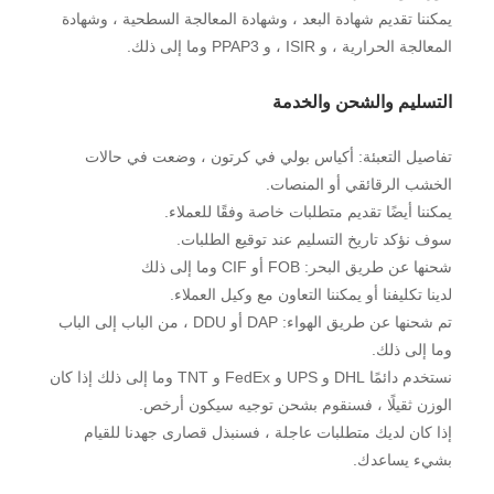
يمكننا تقديم شهادة البعد ، وشهادة المعالجة السطحية ، وشهادة
المعالجة الحرارية ، و ISIR ، و PPAP3 وما إلى ذلك.
التسليم والشحن والخدمة
تفاصيل التعبئة: أكياس بولي في كرتون ، وضعت في حالات
الخشب الرقائقي أو المنصات.
يمكننا أيضًا تقديم متطلبات خاصة وفقًا للعملاء.
سوف نؤكد تاريخ التسليم عند توقيع الطلبات.
شحنها عن طريق البحر: FOB أو CIF وما إلى ذلك
لدينا تكليفنا أو يمكننا التعاون مع وكيل العملاء.
تم شحنها عن طريق الهواء: DAP أو DDU ، من الباب إلى الباب
وما إلى ذلك.
نستخدم دائمًا DHL و UPS و FedEx و TNT وما إلى ذلك إذا كان
الوزن ثقيلًا ، فسنقوم بشحن توجيه سيكون أرخص.
إذا كان لديك متطلبات عاجلة ، فسنبذل قصارى جهدنا للقيام
بشيء يساعدك.