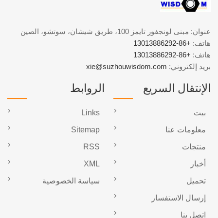
عنوان: مبنى لونجفور تايمز 100، طريق شيشان، سوتشو، الصين
هاتف:
+86-13013886292
هاتف:
+86-13013886292
بريد إلكتروني:
xie@suzhouwisdom.com
الإنتقال السريع
الروابط
بيت
Links
معلومات عنا
Sitemap
منتجات
RSS
أخبار
XML
تحميل
سياسة الخصوصية
إرسال الاستفسار
اتصل بنا