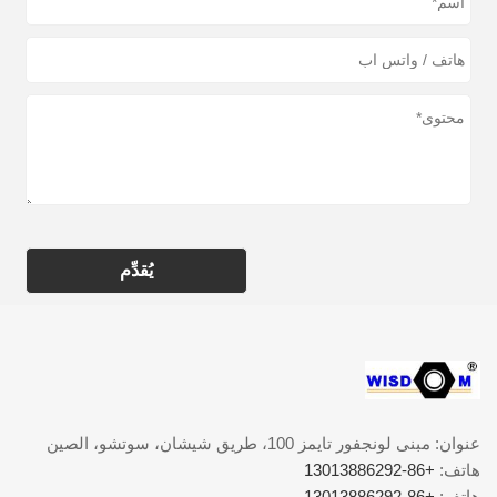
يُقدِّم
عنوان: مبنى لونجفور تايمز 100، طريق شيشان، سوتشو، الصين
هاتف:
+86-13013886292
هاتف:
+86-13013886292