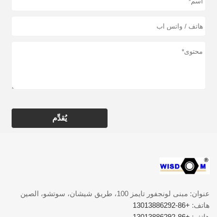
يُقدِّم
عنوان: مبنى لونجفور تايمز 100، طريق شيشان، سوتشو، الصين
هاتف:
+86-13013886292
هاتف:
+86-13013886292